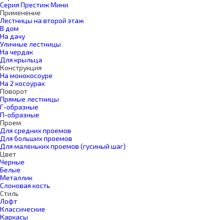
Серия Престиж Мини
Применение
Лестницы на второй этаж
В дом
На дачу
Уличные лестницы
На чердак
Для крыльца
Конструкция
На монокосоуре
На 2 косоурах
Поворот
Прямые лестницы
Г-образные
П-образные
Проем
Для средних проемов
Для больших проемов
Для маленьких проемов (гусиный шаг)
Цвет
Черные
Белые
Металлик
Слоновая кость
Стиль
Лофт
Классические
Каркасы