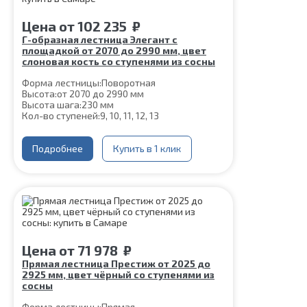
Цена
от
102 235
₽
Г-образная лестница Элегант с
площадкой от 2070 до 2990 мм, цвет
слоновая кость со ступенями из сосны
Форма лестницы:
Поворотная
Высота:
от 2070 до 2990 мм
Высота шага:
230 мм
Кол-во ступеней:
9, 10, 11, 12, 13
Цвет каркаса:
Слоновая кость
Глубина ступени:
300 мм
Материал каркаса:
Подробнее
Сталь
Купить в 1 клик
Ширина марша:
900 мм
Материал ступеней:
Сосна
Толщина ступени:
40 мм
Конструкция:
На двойном косоуре
Угол наклона:
45°
Срок гарантии (на металлокаркас):
25 лет
Цена
от
71 978
₽
Прямая лестница Престиж от 2025 до
2925 мм, цвет чёрный со ступенями из
сосны
Форма лестницы:
Прямая