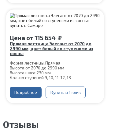
Материал каркаса:
Сталь
Цвет каркаса:
Белый
Материал ступеней:
Сосна
Срок гарантии (на металлокаркас):
25 лет
Цена
от
115 654
₽
Прямая лестница Элегант от 2070 до
2990 мм, цвет белый со ступенями из
сосны
Форма лестницы:
Прямая
Высота:
от 2070 до 2990 мм
Высота шага:
230 мм
Кол-во ступеней:
9, 10, 11, 12, 13
Толщина ступени:
40 мм
Угол наклона:
45°
Ширина марша:
Подробнее
900 мм
Купить в 1 клик
Глубина ступени:
300 мм
Материал каркаса:
Сталь
Материал ступеней:
Сосна
Конструкция:
На двойном косоуре
Цвет каркаса:
Белый
Отзывы
Срок гарантии (на металлокаркас):
25 лет