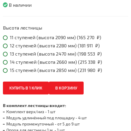
270
В наличии
₽
through
231
980
Высота лестницы
₽
11 ступеней (высота 2090 мм) (
165 270
₽
)
12 ступеней (высота 2280 мм) (
181 911
₽
)
13 ступеней (высота 2470 мм) (
198 553
₽
)
14 ступеней (высота 2660 мм) (
215 338
₽
)
15 ступеней (высота 2850 мм) (
231 980
₽
)
КУПИТЬ В 1 КЛИК
В КОРЗИНУ
В комплект лестницы входит:
Комплект верх/низ - 1 шт
Модуль удлинённый под площадку - 4 шт
Модуль промежуточный - от 5 до 9 шт
Опора для лестницы 1 м. - 1 шт