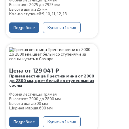
Высота:
от 2025 до 2925 мм
Высота шага:
225 мм
Кол-во ступеней:
9, 10, 11, 12, 13
Конструкция:
На монокосоуре
Ширина марша:
900 мм
Толщина ступени:
Подробнее
40 мм
Купить в 1 клик
Угол наклона:
45°
Глубина ступени:
300 мм
Материал каркаса:
Сталь
Цвет каркаса:
Черный
Материал ступеней:
Сосна
Срок гарантии (на металлокаркас):
25 лет
Цена
от
129 041
₽
Прямая лестница Престиж мини от 2000
до 2800 мм, цвет белый со ступенями из
сосны
Форма лестницы:
Прямая
Высота:
от 2000 до 2800 мм
Высота шага:
200 мм
Ширина марша:
600 мм
Кол-во ступеней:
10, 11, 12, 13, 14
Толщина ступени:
40 мм
Угол наклона:
Подробнее
51°
Купить в 1 клик
Глубина ступени:
300 мм