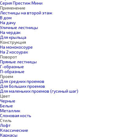
Серия Престиж Мини
Применение
Лестницы на второй этаж
В дом
На дачу
Уличные лестницы
На чердак
Для крыльца
Конструкция
На монокосоуре
На 2 косоурах
Поворот
Прямые лестницы
Г-образные
П-образные
Проем
Для средних проемов
Для больших проемов
Для маленьких проемов (гусиный шаг)
Цвет
Черные
Белые
Металлик
Слоновая кость
Стиль
Лофт
Классические
Каркасы