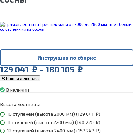
Инструкция по сборке
Price
129 041
₽
–
180 105
₽
range:
Нашли дешевле?
129
041
В наличии
₽
through
Высота лестницы
180
105
10 ступеней (высота 2000 мм) (
129 041
₽
)
₽
11 ступеней (высота 2200 мм) (
140 220
₽
)
12 ступеней (высота 2400 мм) (
157 747
₽
)