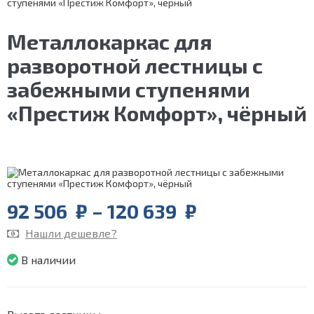
ступенями «Престиж Комфорт», чёрный
Металлокаркас для
разворотной лестницы с
забежными ступенями
«Престиж Комфорт», чёрный
Price
92 506
₽
–
120 639
₽
range:
Нашли дешевле?
92
506
В наличии
₽
through
120